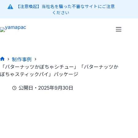
コ
【注意喚起】当社名を騙った不審なサイトにご注意
ン
ください
テ
ン
ツ
へ
ス
キ
制作事例
ッ
ホ
「バターナッツかぼちゃシチュー」「バターナッツか
プ
ー
ぼちゃスティックパイ」パッケージ
ム
公開日・2025年9月30日