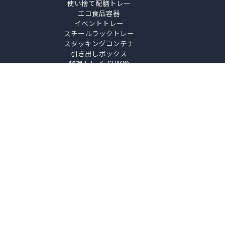
使い捨て配膳トレー
エコ食品容器
イベントトレー
スチールラックトレー
スタッキングコンテナ
引き出しボックス
整理トレイ SHIKI®
シューズボックス
ふたダン®
消毒液スタンド
デスクパーテーション
フロアパーテーション
Airy Table（エアリーテーブル）
制作事例
NEWS