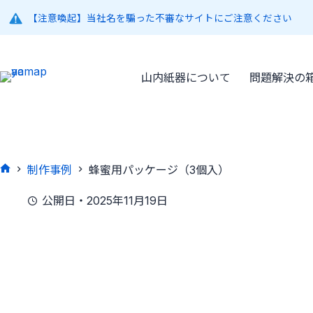
コ
【注意喚起】当社名を騙った不審なサイトにご注意ください
ン
テ
ン
ツ
山内紙器について
問題解決の
へ
ス
キ
ッ
プ
制作事例
蜂蜜用パッケージ（3個入）
ホ
ー
公開日・2025年11月19日
ム