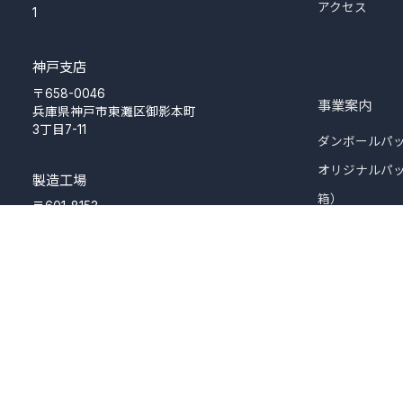
アクセス
1
神戸支店
〒658-0046
事業案内
兵庫県神戸市東灘区御影本町
3丁目7-11
ダンボールパ
オリジナルパ
製造工場
箱）
〒601-8153
京都府京都市南区上鳥羽塔ノ
ダンボール製
森
下河原16