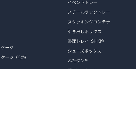
イベントトレー
スチールラックトレー
スタッキングコンテナ
引き出しボックス
整理トレイ SHIKI®
ッケージ
シューズボックス
ッケージ（化粧
ふたダン®
消毒液スタンド
品
デスクパーテーション
フロアパーテーション
Airy Table（エアリーテーブ
ル）