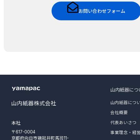
お問い合わせフォーム
山内紙器につ
山内紙器につ
山内紙器株式会社
会社概要
代表あいさつ
本社
〒617-0004
事業理念・経
京都府向日市鶏冠井町馬司11-